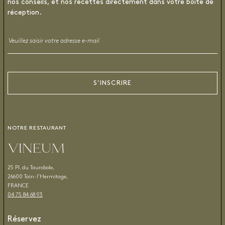
nos conseils, et nos recettes directement dans votre boîte de
réception.
Email
*
S’INSCRIRE
NOTRE RESTAURANT
VINEUM
25 Pl. du Taurobole,
26600 Tain-l’Hermitage,
FRANCE
04 75 84 68 93
Réservez