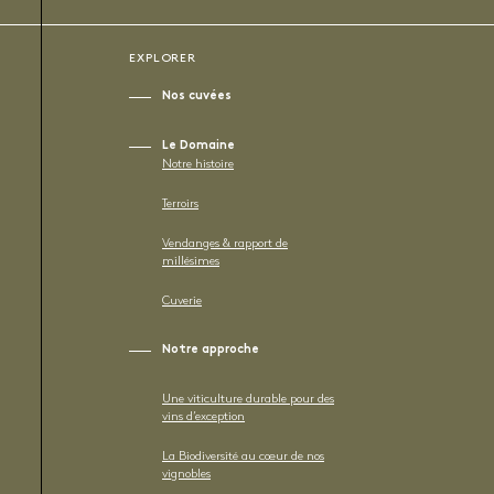
EXPLORER
Nos cuvées
Le Domaine
Notre histoire
Terroirs
Vendanges & rapport de
millésimes
Cuverie
Notre approche
Une viticulture durable pour des
vins d’exception
La Biodiversité au cœur de nos
vignobles