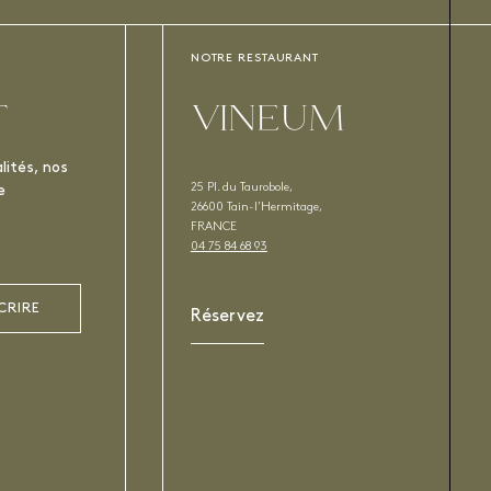
NOTRE RESTAURANT
T
VINEUM
lités, nos
25 Pl. du Taurobole,
e
26600 Tain-l’Hermitage,
FRANCE
04 75 84 68 93
CRIRE
Réservez