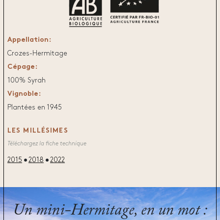
Appellation:
Crozes-Hermitage
Cépage:
100% Syrah
Vignoble:
Plantées en 1945
LES MILLÉSIMES
Téléchargez la fiche technique
2015
2018
2022
Un mini-Hermitage, en un mot :