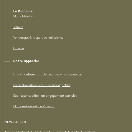
Le Domaine
Notre histoire
Terroirs
Vendanges & rapport de millésimes
Cuverie
Notre approche
Une viticulture durable pour des vins d’exception
La Biodiversité au cœur de nos vignobles
Éco-responsabilité : un engagement complet
Notre restaurant : le Vineum
NEWSLETTER