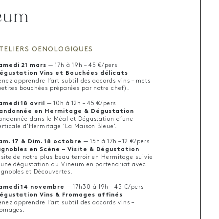
neum
TELIERS OENOLOGIQUES
amedi 21 mars
— 17h à 19h – 45 €/pers
égustation Vins et Bouchées délicats
enez apprendre l’art subtil des accords vins – mets
petites bouchées préparées par notre chef).
amedi 18 avril
— 10h à 12h – 45 €/pers
andonnée en Hermitage & Dégustation
andonnée dans le Méal et Dégustation d’une
erticale d’Hermitage ‘La Maison Bleue’.
am. 17 & Dim. 18 octobre
— 15h à 17h – 12 €/pers
ignobles en Scène – Visite & Dégustation
isite de notre plus beau terroir en Hermitage suivie
’une dégustation au Vineum en partenariat avec
ignobles et Découvertes.
amedi 14 novembre
— 17h30 à 19h – 45 €/pers
égustation Vins & Fromages affinés
enez apprendre l’art subtil des accords vins –
romages.