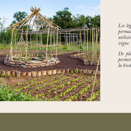
Les lé
permac
utilis
vigne.
De plus
permet
la biod