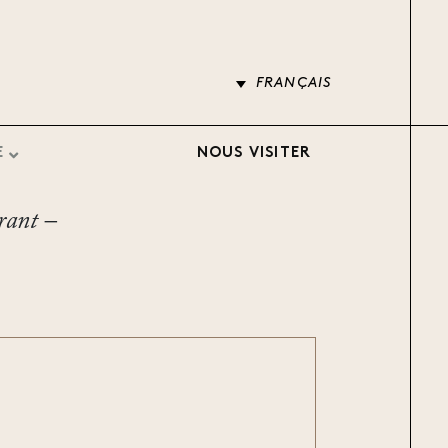
FRANÇAIS
E
NOUS VISITER
urant –