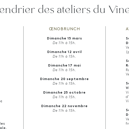
endrier des ateliers du Vi
ŒNOBRUNCH
A
Dimanche 15 mars
S
De 11h à 15h.
D
V
Dimanche 12 avril
(
De 11h à 15h.
S
Dimanche 17 mai
R
De 11h à 15h.
R
V
Dimanche 20 septembre
S
De 11h à 15h.
V
Dimanche 25 octobre
V
d
De 11h à 15h.
ec
V
Dimanche 22 novembre
S
De 11h à 15h.
D
V
des
f
ale.