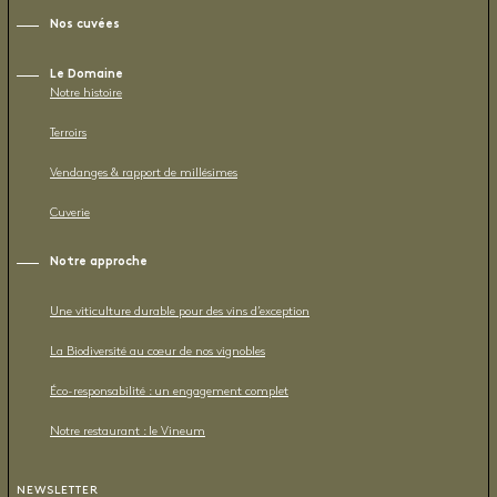
Nos cuvées
Le Domaine
Notre histoire
Terroirs
Vendanges & rapport de millésimes
Cuverie
Notre approche
Une viticulture durable pour des vins d’exception
La Biodiversité au cœur de nos vignobles
Éco-responsabilité : un engagement complet
Notre restaurant : le Vineum
NEWSLETTER