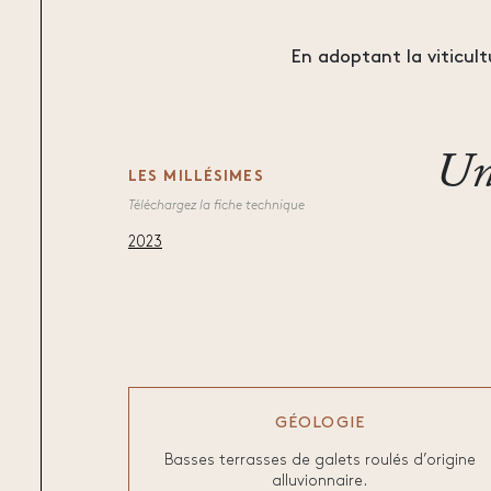
En adoptant la viticult
Un
LES MILLÉSIMES
Téléchargez la fiche technique
2023
GÉOLOGIE
Basses terrasses de galets roulés d’origine
alluvionnaire.