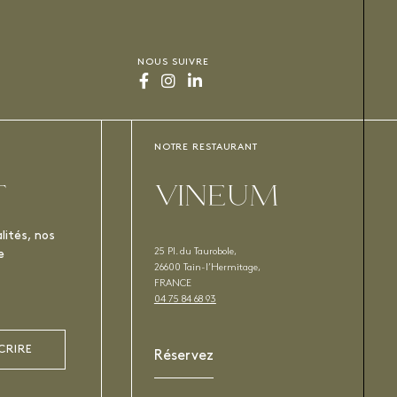
NOUS SUIVRE
NOTRE RESTAURANT
T
VINEUM
lités, nos
25 Pl. du Taurobole,
e
26600 Tain-l’Hermitage,
FRANCE
04 75 84 68 93
CRIRE
Réservez